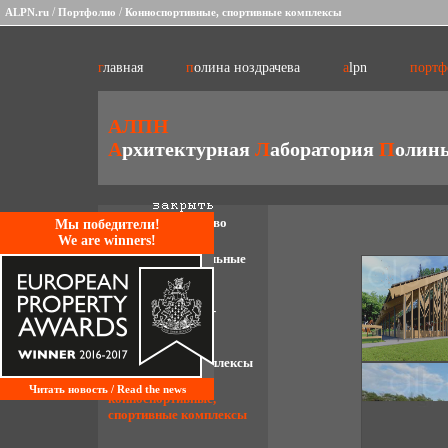
/
/
ALPN.ru
Портфолио
Конноспортивные, спортивные комплексы
главная
полина ноздрачева
alpn
порт
АЛПН
А
рхитектурная
Л
аборатория
П
олин
градостроительство
Mы победители!
We are winners!
многофункциональные
комплексы
административно-
офисные здания
гостиничные комплексы
Читать новость / Read the news
конноспортивные,
спортивные комплексы