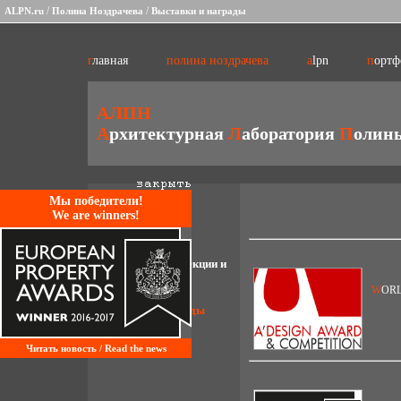
/
/
ALPN.ru
Полина Ноздрачева
Выставки и награды
главная
полина ноздрачева
alpn
порт
АЛПН
А
рхитектурная
Л
аборатория
П
олин
биография
Mы победители!
We are winners!
труды
мастер-классы, лекции и
интервью
WOR
выставки и награды
портфолио
Читать новость / Read the news