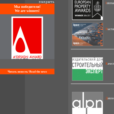
Intern
Mы победители!
We are winners!
Выст
Каче
Читать новость/ Read the news
Дипл