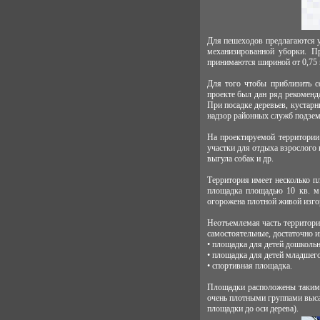
Для пешеходов предлагаются у
механизированной уборки. П
принимаются шириной от 0,75 
Для того чтобы приблизить с
проекте был дан ряд рекомен
При посадке деревьев, кустарн
надзор районных служб подзе
На проектируемой территории
участки для отдыха взрослого
выгула собак и др.
Территория имеет несколько п
площадка площадью 10 кв. м
огорожена плотной живой изго
Неотъемлемая часть территори
самостоятельные, достаточно и
• площадка для детей дошкольно
• площадка для детей младшего 
• спортивная площадка.
Площадки расположены таким 
очень плотными группами выса
площадки до оси дерева).