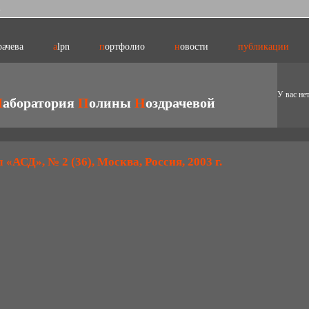
.
рачева
alpn
портфолио
новости
публикации
У вас не
Л
аборатория
П
олины
Н
оздрачевой
 «АСД», № 2 (36), Москва, Россия, 2003 г.