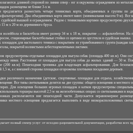
олагаются длинной стороной по линии север - юг и окружены ограждением из металлич
щадок размещены не ближе 3-х м.
и предлагается разместить четыре теннисных корта, объединенных в группы по 
фальторезина). Два объединенных корта имеют навес (минимальная высота 9 м). Все
, судейской вышкой и ограждением. Рядом с теннисными кортами предусмотрено двухэт
15 м х 20 м из деревянного бруса.
я волейбола и баскетбола имеет размер 34 м х 18 м, покрытие — асфальтобетон. На 
тросом, стационарные баскетбольные стойки со щитами из оргстекла и судейская вышка.
 площадок для настольного тенниса с покрытием из утрамбованного грунта (каждая пл
ерголы, покрытой волнистыми асбестоцементными листами.
том предусмотрены отдельные площадки для выгула собак (площадь 400 кв.м). Они сос
 между ними. Расстояние от площадки для выгула собак до жилых зданий — 50 м. П
ое (200 кв.м). Пешеходная тропинка для владельцев асфальтированная. Для безопас
й 1,5 м, а с внешней стороны площадки огорожены плотными посадками деревьев.
дки различного назначения (детские, спортивные, площадки для отдыха, хозяйственн
вещение. Все типы светильников делятся на две группы: общего освещения и местного
опорах. Для освещения больших игровых площадок и катков предусмотрены специальны
использовать торшеры высотой 2,5 м на железобетонных опорах со светильниками в ви
ожках располагаются вне пешеходной части. Допускается неравномерное размеще
ьники местного освещения предлагается выполнить в виде низкорасположенных светил
лагает полный спектр услуг: от исходно-разрешительной документации, разработки всех п