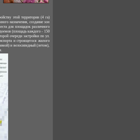
ойству этой территории (4 га)
ного назначения, создание зон
места для площадок различного
одоемов (площадь каждого - 150
орой очереди застройки по ул.
анспорта и строящегося жилого
имой) и велосипедный (летом),
я.