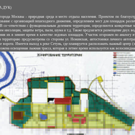
 А.ДУК)
города Москвы - природная среда и место отдыха населения. Проектом по благоустр
рование с организацией пешеходного движения, определением мест для площадок различ
 В со¬ответствии с функциональным делением территории, определяются конкретные 
ям инсоляции, защиты ветра, пыли, шума и т.д. Также предлагается размещение двух в
ания их в зимнее время в качестве ледовых площадок. Участок огорожен по аналогу вт
а территорию предусмотрены со стороны ул. Нежинская, автостоянки личного автотр
е ворота. Имеется выход к реке Сетунь, где планируется расположить лыжный центр (з
ложена освещенная лыжная трасса, которая в летнее время используется как велосипедна