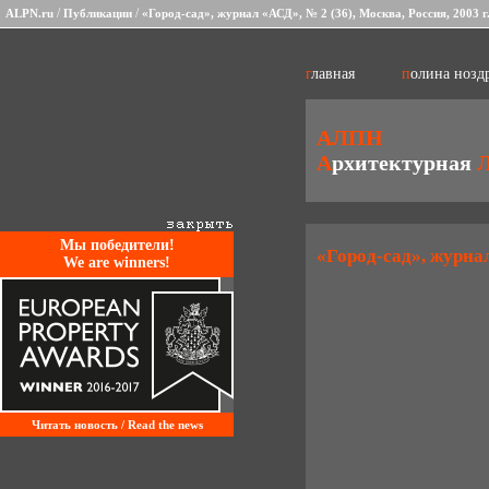
/
/
ALPN.ru
Публикации
«Город-сад», журнал «АСД», № 2 (36), Москва, Россия, 2003 г
главная
полина нозд
АЛПН
А
рхитектурная
Mы победители!
«Город-сад», журнал
We are winners!
Читать новость / Read the news