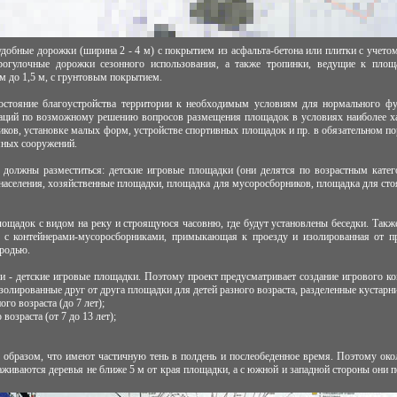
добные дорожки (ширина 2 - 4 м) с покрытием из асфальта-бетона или плитки с учето
рогулочные дорожки сезонного использования, а также тропинки, ведущие к площа
м до 1,5 м, с грунтовым покрытием.
остояние благоустройства территории к необходимым условиям для нормального ф
даций по возможному решению вопросов размещения площадок в условиях наиболее ха
иков, установке малых форм, устройстве спортивных площадок и пр. в обязательном по
мных сооружений.
 должны разместиться: детские игровые площадки (они делятся по возрастным катег
 населения, хозяйственные площадки, площадка для мусоросборников, площадка для ст
лощадок с видом на реку и строящуюся часовню, где будут установлены беседки. Такж
 с контейнерами-мусоросборниками, примыкающая к проезду и изолированная от пр
родью.
и - детские игровые площадки. Поэтому проект предусматривает создание игрового ко
золированные друг от друга площадки для детей разного возраста, разделенные кустарн
го возраста (до 7 лет);
возраста (от 7 до 13 лет);
образом, что имеют частичную тень в полдень и послеобеденное время. Поэтому окол
живаются деревья не ближе 5 м от края площадки, а с южной и западной стороны они п