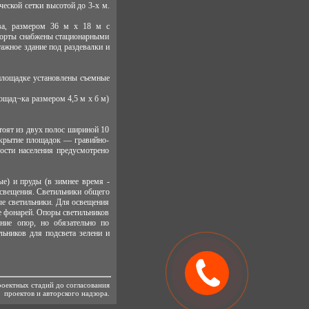
еской сетки высотой до 3-х м.
два, размером 36 м х 18 м с
 корты снабжены стационарными
ажное здание под раздевалки и
площадке установлены съемные
ощад¬ка размером 4,5 м х б м)
тоят из двух полос шириной 10
окрытие площадок — гравийно-
ности населения предусмотрено
ые) и пруды (в зимнее время -
 освещения. Светильники общего
е светильники. Для освещения
де фонарей. Опоры светильников
ние опор, но обязательно по
ьников для подсвета зелени и
роектных стадий до согласования
проектов и авторского надзора.