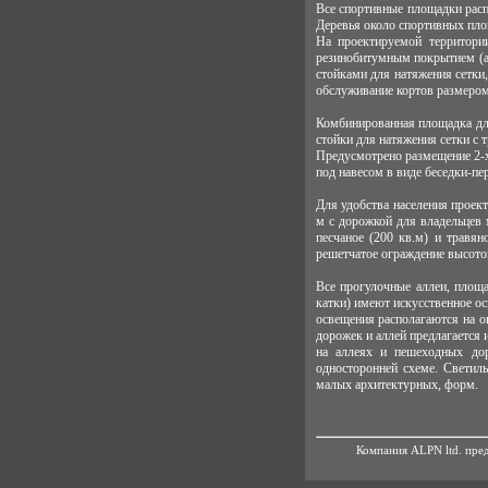
Все спортивные площадки расп
Деревья около спортивных пло
На проектируемой территори
резинобитумным покрытием (ас
стойками для натяжения сетки
обслуживание кортов размером 
Комбинированная площадка дл
стойки для натяжения сетки с 
Предусмотрено размещение 2-х
под навесом в виде беседки-п
Для удобства населения проек
м с дорожкой для владельцев
песчаное (200 кв.м) и травян
решетчатое ограждение высото
Все прогулочные аллеи, площа
катки) имеют искусственное ос
освещения располагаются на 
дорожек и аллей предлагается 
на аллеях и пешеходных дор
односторонней схеме. Светил
малых архитектурных, форм.
Компания ALPN ltd. пред