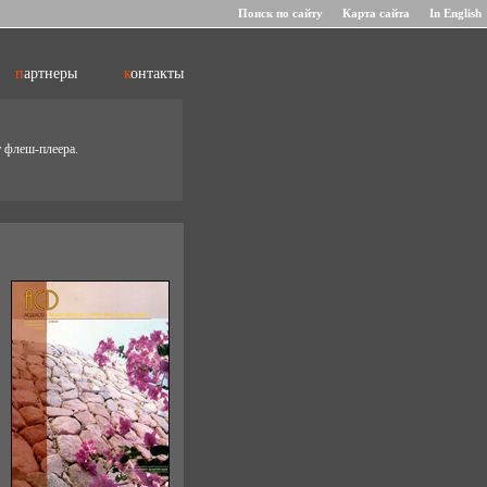
Поиск по сайту
Карта сайта
In English
партнеры
контакты
т флеш-плеера.