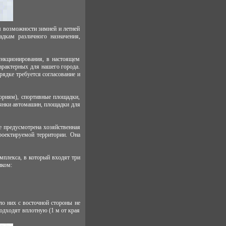
м возможности зимней и летней
дкам различного назначения,
ункционирования, в настоящем
рактерных для нашего города.
рядке требуется согласование и
ориям), спортивные площадки,
оянки автомашин, площадки для
е предусмотрена хозяйственная
оектируемой территории. Она
мплекса, в который входят три
иком:
о них с восточной стороны не
одходят вплотную (1 м от края