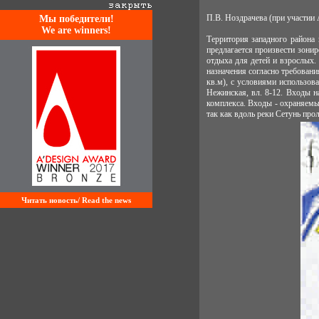
П.В. Ноздрачева (при участии
Mы победители!
We are winners!
Территория западного района 
предлагается произвести зони
отдыха для детей и взрослых.
назначения согласно требовани
кв.м), с условиями использов
Нежинская, вл. 8-12. Входы н
комплекса. Входы - охраняемы
так как вдоль реки Сетунь про
Читать новость/ Read the news