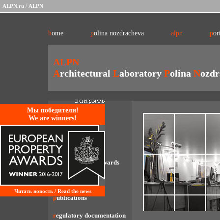
/
ALPN.ru
ALPN
home
polina nozdracheva
alpn
por
ALPN
A
rchitectural
L
aboratory
P
olina
N
ozdr
alpn philosophy
Mы победители!
We are winners!
typology
team
exhibitions and rewards
portfolio
Читать новость / Read the news
publications
regulatory documentation