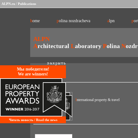
/
ALPN.ru
Publications
home
polina nozdracheva
alpn
por
ALPN
A
rchitectural
L
aboratory
P
olina
N
ozdr
Mы победители!
We are winners!
International property & travel
Читать новость / Read the news