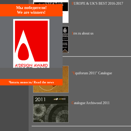
EUROPE & UK'S BEST 2016-2017
Mы победители!
We are winners!
1rre.ru about us
"Equiforum 2011" Catalogue
Читать новость/ Read the news
Catalogue Archiwood 2011