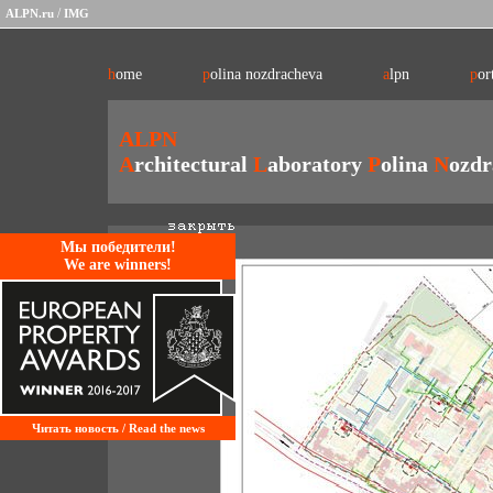
/
ALPN.ru
IMG
home
polina nozdracheva
alpn
por
ALPN
A
rchitectural
L
aboratory
P
olina
N
ozdr
Mы победители!
We are winners!
Читать новость / Read the news