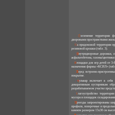
Озеленение территории формируется центральным пешеходным бульваром микрорайона, озелененными
дворовыми пространствами жилых
На придомовой территории предусмотрены площадки для отдыха взрослых и игр детей из плитки, спецсмеси и
резиновой крошки (табл. 3).
Внутридворовые дорожки, соединяющие площадки, имеют покрытие из спецсмеси; тротуары вдоль домов из
асфальтобетона, газоны/цветник
Площадки для игр детей от 3-6, 7-14 лет и отдыха взрослых оборудуются комплексами разного функционального
назначения фирмы «КСИЛ» (табл.
Перед встроено-пристроенными объектами обслуживания, а также вдоль бульвара предусмотрено плиточное
покрытие.
Бульвар включает в себя оборудованные площадки для отдыха. Благодаря деревьям различных пород,
декоративным кустарникам обр
разрабатываемом участке представ
Благоустройство территории предусматривает также размещение трех площадок кратковременного хранения
мусора и площадок складировани
Проезды запроектированы шириной 5,5 - 6,0 м с покрытием из асфальтобетона. Проезды приняты односкатного
профиля, поперечные и продоль
камнем размером 15х30 см высот