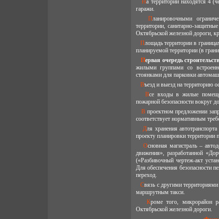
На территории находятся 4 (четыре) 1-2-этажных жилых дома, 2 магазина, имеются хозяйственные постройки и
гаражи.
Планировочными ограничениями являются: 50-ти-метровая санитарно-защитная зона от промышленной
территории, санитарно-защитны
Октябрьской железной дороги, к
Площадь территории в границах разработанного и утвержденного проекта планировки территории - 15 га. Площадь
планируемой территории (в грани
Первая очередь строительст
жилыми группами со встроенно
стоянками для парковки автомаш
Въезд и выезд на территорию
Все входы в жилые помещения расположены со стороны внутридворового пространства. Для соблюдения
пожарной безопасности вокруг д
В проектном предложении запроектированы гостевые автостоянки на 118 м/м (стартовая площадка - 44 м/м), что
соответствует нормативным тре
Для хранения автотранспорта индивидуальных владельцев требуется - 300 м/м x 1,540 тыс.чел. = 462 м/м. По
проекту планировки территории п
Основная магистраль – автодорога «Ложки-Поварово-Пятница» соответствует «Схеме организации дорожного
движения», разработанной «Дор
(«Разбивочный чертеж-акт уста
Для обеспечения безопасности 
переход.
Связь с другими территориями г.п. Поварово осуществляется маршрутами городского пассажирского транспорта и
маршрутным такси.
Кроме того, микрорайон расположен в пешеходной доступности от железнодорожной станции Поварово
Октябрьской железной дороги.