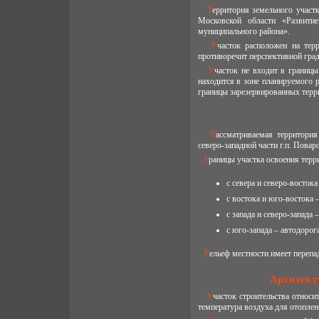
Территория земельного участка входит в муниципальную программу Солнечногорского муниципального района
Московской области «Развитие
муниципального района».
Участок расположен на территории формирующейся жилой застройки и его функциональное назначение не
противоречит перспективной град
Участок не входит в границы планируемых особо охраняемых природных территорий областного значения, не
находится в зоне планируемого р
границы зарезервированных терр
Рассматриваемая территория расположена в центральной части Солнечногорского муниципального района, в
северо-западной части г.п. Повар
Границы участка освоения терр
с севера и северо-восток
с востока и юго-востока
с запада и северо-запада
с юго-запада – автодоро
Рельеф местности имеет перепа
Архитект
Участок строительства относится ко IIВ климатическому подрайону II климатического района. Расчетная зимняя
температура воздуха для отоплен