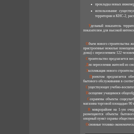
прокладка новых инженер
использование существ
территории и КНС-2, рас
Удельный показатель территории жилой застройки составляет 8,0 кв.м/чел, что соответствует нормативным
показателям для высокой интенси
Объем нового строительства жилого фонда составляет - 46,15 тыс.кв.м общей площади и 2,3 тыс.кв.м – встроенно-
пристроенные нежилые помещения
дома) с переселением 122 человек
Строительство предлагается в
Для переселения жителей из сн
Экспликация нового строитель
Проектом предлагается обеспечение проживающего населения учреждениями и предприятиями культурно-
бытового обслуживания в соотве
Существующее учебно-воспитат
Посещение учащимися общеобр
Сохранены объекты соцкультбыта - существующие магазины 405 кв.м общей площади. К сносу намечены два
магазина торговой площадью 90 
В микрорайоне на 1-ую очередь строительства во встроенно-пристроенных помещениях новых жилых домов
размещаются объекты бытового
опорный пункт охраны обществен
Основные технико-экономическ