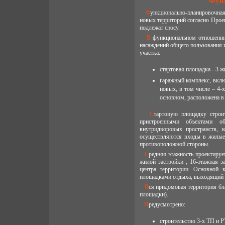
Функ
Функционально-планировочная организация территории 1-ой очереди строительства принята, исходя из освоения
новых территорий согласно Прое
подлежат сносу.
В функциональном отношении проектируемая территория складывается из трех зон: жилой застройки, зеленых
насаждений общего пользования и
участка:
стартовая площадка - 3 ж
гаражный комплекс, вкл
новых, в том числе – 4-
основном, расположена в
Стартовую площадку строительства формируют три жилые группы многоэтажной застройки со встроено-
пристроенными объектами об
внутридворовых пространств, 
осуществляются входы в жилые
противоположной стороны.
Средняя этажность проектируемой застройки - 12-14-16 этажей с понижением в сторону прилегающих территорий
жилой застройки , 16-этажная з
центра территории. Основной 
площадками отдыха, выходящий 
Вся придомовая территория благоустраивается (размещаются площадки отдыха взрослых, игр детей и спортивные
площадки).
Предусмотрено:
строительство 3-х ТП и 