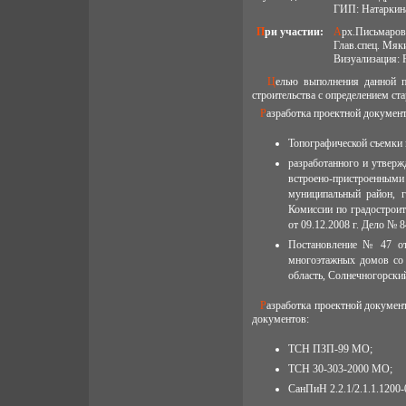
ГИП: Натаркин
При участии:
Арх.Письмаров
Глав.спец. Мяк
Визуализация: 
Целью выполнения данной проектной документации является: разработка генплана территории 1-ой очереди
строительства с определением ста
Разработка проектной докумен
Топографической съемки 
разработанного и утвер
встроено-пристроенными
муниципальный район, 
Комиссии по градострои
от 09.12.2008 г. Дело № 8
Постановление № 47 от 
многоэтажных домов со 
область, Солнечногорски
Разработка проектной документации выполнена в соответствии с требованиями и учетом следующих нормативных
документов:
ТСН ПЗП-99 МО;
ТСН 30-303-2000 МО;
СанПиН 2.2.1/2.1.1.1200-