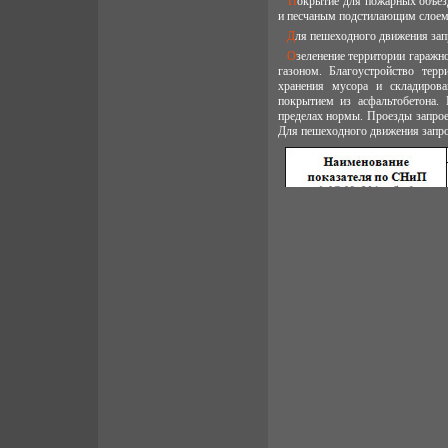
Покрытие для пожарных объездов - двухслойное асфальтобетонное с двухслойным цементобетонным основанием
и песчаным подстилающим слоем
Для пешеходного движения за
Озеленение территории гаражного комплекса формируется рядовой посадкой деревьев вдоль гаражного комплекса,
газоном. Благоустройство тер
хранения мусора и складиров
покрытием из асфальтобетона.
пределах нормы. Проезды запро
Для пешеходного движения запро