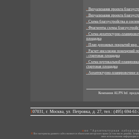
- Визуализация проекта благоуст
- Визуализация проекта благоуст
- Схема благоустройства и озеле
- Фрагменты схемы благоустройс
- Схема архитектурно-планировочной организации территории мкр. №1 гор. пос. Поварово, МО - стартовая
площадка
- План дорожных покрытий мкр. 
- Расчет инсоляции помещений проектируемых жилых домов для типового этажа - мкр. №1 гор. пос. Поварово, МО
- стартовая площадка
- Схема вертикальной планировки и инженерной подготовки территории - мкр. №1 гор. пос. Поварово, МО -
стартовая площадка
- Архитектурно-планировочное и
Компания ALPN ltd. предла
107031, г. Москва, ул. Петровка, д. 27, тел.: (495) 694-61
ooo "Архитектурная лаборато
© Все материалы данного сайта являются объектами авторского права (в том числе дизайн). Запрещается копирование, распространение (в том числе путем копирования на другие сайты и ресурсы в Интернете) или любое
иное использование информации и 