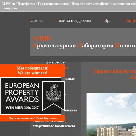
/
/
/
ALPN.ru
Портфолио
Градостроительство
Проект благоустройства и озеленения те
площадка
главная
полина ноздрачева
alpn
порт
АЛПН
А
рхитектурная
Л
аборатория
П
олин
градостроительство
Mы победители!
Проект благоустр
We are winners!
П
многофункциональные
комплексы
административно-
офисные здания
гостиничные комплексы
Читать новость / Read the news
конноспортивные,
спортивные комплексы