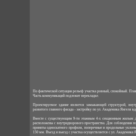
По фактической ситуации рельеф участка ровный, спокойный. П
Часть коммуникаций подлежит перекладке.
Проектируемое здание является замыкающей структурой, вну
развитого главного фасада - застройку по ул. Академика Янгеля вд
Вместе с существующим 9-ти этажным 4-х секционным жилым д
расположены с внутридворового пространства. Для соблюдения п
приняты односкатного профиля, поперечные и продольные уклон
150 мм. Въезд и выезд с участка осуществляется с ул. Академика Я