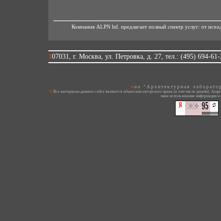
Компания ALPN ltd. предлагает полный спектр услуг: от исх
107031, г. Москва, ул. Петровка, д. 27, тел.: (495) 694-61
ooo "Архитектурная лаборато
© Все материалы данного сайта являются объектами авторского права (в том числе дизайн). Запрещается копирование, распространение (в том числе путем копирования на другие сайты и ресурсы в Интернете) или любое
иное использование информации и 