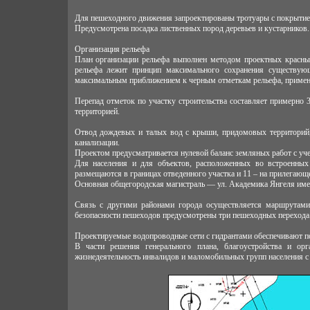
Для пешеходного движения запроектированы тротуары с покрытием
Предусмотрена посадка лиственных пород деревьев и кустарников.
Организация рельефа
План организации рельефа выполнен методом проектных красных
рельефа лежит принцип максимального сохранения существую
максимальным приближением к черным отметкам рельефа, примене
Перепад отметок по участку строительства составляет примерно 
территорией.
Отвод дождевых и талых вод с крыши, придомовых территорий, 
канализации.
Проектом предусматривается нулевой баланс земляных работ с уче
Для населения и для объектов, расположенных во встроенных
размещаются в границах отведенного участка и 11 – на прилегающ
Основная общегородская магистраль — ул. Академика Янгеля име
Связь с другими районами города осуществляется маршрутами
безопасности пешеходов предусмотрены три пешеходных перехода
Проектируемые водопроводные сети с гидрантами обеспечивают п
В части решения генерального плана, благоустройства и ор
жизнедеятельность инвалидов и маломобильных групп населения с