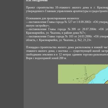
П.В. Ноздрачева
Проект строительства 10-этажного жилого дома в г. Красно
утвержденного Главным управлением архитектуры и градостроител
Основанием для проектирования являются:
—постановление Главы города № 527 от 1 8.09.2002г. «Об утвер
жилую застройку»;
—постановление Главы города №399 от 28.07.2004г. «Об утв
Красноармейск, ул. Чкалова, в районе дома №7»;
—постановление Главы города № 103 от 24.03.2006г. «Об утверж
область, г. Красноармейск, ул. Чкалова, д. №2, 21,23».
Площадка строительства жилого дома расположена в южной част
этажного жилого дома; с востока — существующей жилой застр
свободными землями и в 12 метрах зданием торгово-развлекатель
Воря с водоохраной зоной 200 м.