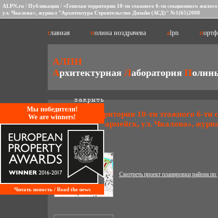
/
/
ALPN.ru
Публикации
«Генплан территории 10-ти этажного 6-ти секционного жилого
ул. Чкалова», журнал "Архитектура Строительство Дизайн (АСД)" №1(65)2008
главная
полина ноздрачева
alpn
порт
АЛПН
А
рхитектурная
Л
аборатория
П
олин
Mы победители!
«Генплан территории 10-ти этажного 6-ти 
We are winners!
МО, г. Красноармейск, ул. Чкалова», жур
№1(65)2008
Смотреть проект планировки района по
Читать новость / Read the news