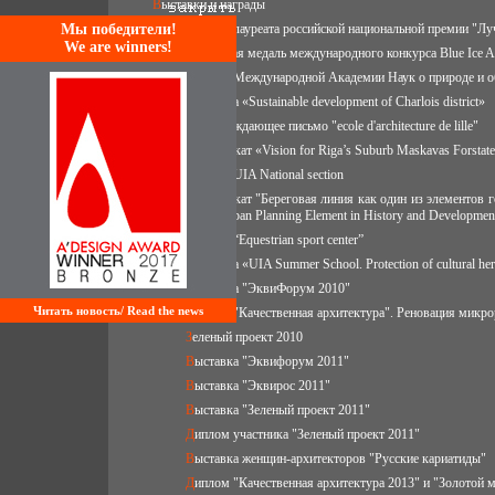
Выставки и награды
Mы победители!
Диплом лауреата российской национальной премии "Лу
We are winners!
Бронзовая медаль международного конкурса Blue Ice A
Диплом Международной Академии Наук о природе и об
Выставка «Sustainable development of Charlois district»
Подтверждающее письмо "ecole d'architecture de lille"
Сертификат «Vision for Riga’s Suburb Maskavas Forstat
Диплом UIA National section
Сертификат "Береговая линия как один из элементов городского планирования в Истории и развитии города Москва" / "Waterfront as One
of the Urban Planning Element in History and Developme
Диплом “Equestrian sport center”
Выставка «UIA Summer School. Protection of cultural her
Выставка "ЭквиФорум 2010"
Читать новость/ Read the news
Диплом "Качественная архитектура". Реновация микр
Зеленый проект 2010
Выставка "Эквифорум 2011"
Выставка "Эквирос 2011"
Выставка "Зеленый проект 2011"
Диплом участника "Зеленый проект 2011"
Выставка женщин-архитекторов "Русские кариатиды"
Диплом "Качественная архитектура 2013" и "Золотой 