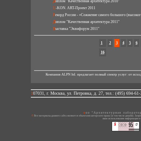
Диплом "Качественная архитектура 2010"
U-KON. ART-Проект 2011
Рекорд России - «Сожжение самого большого (высоког
Диплом "Качественная архитектура 2011"
Выставка "Эквифорум 2011"
1
2
3
4
5
6
16
Компания ALPN ltd. предлагает полный спектр услуг: от исх
107031, г. Москва, ул. Петровка, д. 27, тел.: (495) 694-61
ooo "Архитектурная лаборато
© Все материалы данного сайта являются объектами авторского права (в том числе дизайн). Запрещается копирование, распространение (в том числе путем копирования на другие сайты и ресурсы в Интернете) или любое
иное использование информации и 