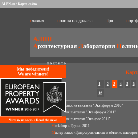
/
ALPN.ru
Карта сайта
главная
полина ноздрачева
alpn
порт
АЛПН
А
рхитектурная
Л
аборатория
П
олин
Mы победители!
Карт
We are winners!
1
2
3
4
5
6
16
Мастер-класс на выставке "Эквифорум 2010"
Лекция для выставки "Эквифорум 2011"
Лекция для выставки "Эквирос 2011"
Читать новость / Read the news
Workshop в Грузии 2011
Мастер-класс «Градостроительные и объемно планир