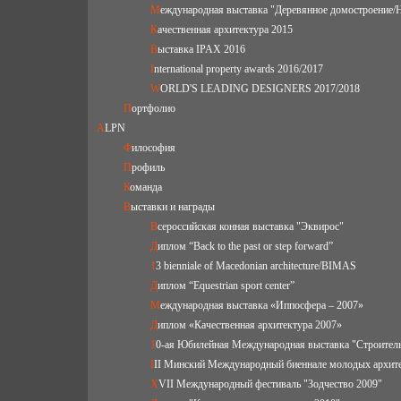
Международная выставка "Деревянное домостроение/
Качественная архитектура 2015
Выставка IPAX 2016
International property awards 2016/2017
WORLD'S LEADING DESIGNERS 2017/2018
Портфолио
ALPN
Философия
Профиль
Команда
Выставки и награды
Всероссийская конная выставка "Эквирос"
Диплом “Back to the past or step forward”
13 biennialе of Macedonian architecture/BIMAS
Диплом “Equestrian sport center”
Международная выставка «Иппосфера – 2007»
Диплом «Качественная архитектура 2007»
10-ая Юбилейная Международная выставка "Строитель
III Минский Международный биеннале молодых арх
XVII Международный фестиваль "Зодчество 2009"