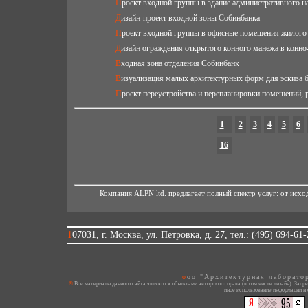
Проект входной группы в здание административного 
Дизайн-проект входной зоны Собинбанка
Проект входной группы в офисные помещения жилого
Дизайн ограждения открытого конного манежа в конн
Входная зона отделения Собинбанк
Визуализация малых архитектурных форм для эскиза б
Проект переустройства и перепланировки помещений, 
1
2
3
4
5
6
16
Компания ALPN ltd. предлагает полный спектр услуг: от исх
107031, г. Москва, ул. Петровка, д. 27, тел.: (495) 694-61
ooo "Архитектурная лаборато
© Все материалы данного сайта являются объектами авторского права (в том числе дизайн). Запрещается копирование, распространение (в том числе путем копирования на другие сайты и ресурсы в Интернете) или любое
иное использование информации и 