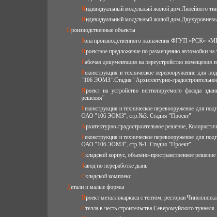
Индивидуальный модульный жилой дом.Линейного тип
Индивидуальный модульный жилой дом.Двухуровневы
Производственные объекты
Зона производственного назначения ФГУП «РСК» «МИГ
Проектное предложение по размещению автомойки на 
Рабочая документация на переустройство помещения 
Реконструкция и техническое перевооружение для подготовки серийного выпуска оптико-электронных систем КА "ГЛОНАСС" на ОАО
"106 ЭОМЗ".Стадия "Архитектурно-градостроительное
Проект на устройство вентилируемого фасада здания нежилого назначения, ст. "Рабочая документация", раздел "Конструктивные
решения"
Реконструкция и техническое перевооружение для подготовки серийного выпуска оптико-электронных систем КА "ГЛОНАСС" на участке
ОАО "106 ЭОМЗ", стр.№3. Стадия "Проект"
Архитектурно-градостроительное решение, Колористи
Реконструкция и техническое перевооружение для подготовки серийного выпуска оптико-электронных систем КА "ГЛОНАСС" на участке
ОАО "106 ЭОМЗ", стр.№1. Стадия "Проект"
Складской корпус, объемно-пространственное решение
Завод по переработке дынь
Складской комплекс
Детали и малые формы
Проект металлокаркаса с тентом, ресторан Чиполлинка
Стелла в честь строительства Северомуйского туннеля