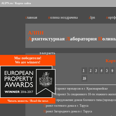
/
ALPN.ru
Карта сайта
главная
полина ноздрачева
alpn
порт
АЛПН
А
рхитектурная
Л
аборатория
П
олин
Mы победители!
Карт
We are winners!
1
2
3
4
5
6
16
Эскизный проект таунхаусов в г. Красноармейске
Эскизный проект 3х секционного 10-ти этажного жил
Эскизное предложение домов блочного типа (таунхаусо
Читать новость / Read the news
Проект гостевого дома в г. Таруса
Проект Загородного дома в г. Таруса