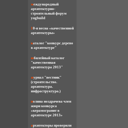
международный
архитектурно-
строительный форум
yugbuild
10-я весна «качественной
архитектуры»
каталог "конкурс дерево
в архитектуре"
юбилейный каталог
"качественная
архитектура 2013"
журнал "вестник"
(строительство.
архитектура.
инфраструктура.)
полина ноздрачева член
жюри конкурса
«керамогранит в
архитектуре 2013»
архитекторы проверили