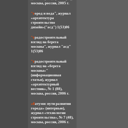
москва, россия, 2005 г.
"город и вода", журнал
«архитектура
строительство
дизайн»("асд") 1(53)06
"градостроительный
взгляд на берега
москвы", журнал "асд"
1(53)06
"градостроительный
взгляд на «берега
москвы»"
(информационная
статья), журнал
«архитектурный
вестник», № 1 (88),
москва, россия, 2006 г.
«батуми: пути развития
города» (интервью),
журнал «технологии
строительства», № 7 (48),
москва, россия, 2006 г.