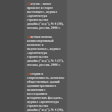
«батуми – новое
прошлое и старое
настоящее», журнал
«архитектура
строительство
дизайн»("асд"), № 6 (58),
москва, россия, 2006 г.
«цветная попона.
конноспортивный
комплекс в
подмосковье», журнал
«архитектура
строительство
дизайн»("асд"), № 5 (57),
москва, россия, 2006 г.
«история и
современность. комплекс
общественных зданий
административного
назначения с
воссозданием
исторических фасадов»,
журнал «архитектура
строительство
дизайн»("асд"), № 4 (56),