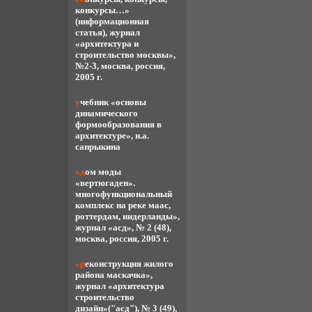
конкурсы…»
(информационная
статья), журнал
«архитектура и
строительство москвы»,
№2-3, москва, россия,
2005 г.
учебник «основы
динамического
формообразования в
архитектуре», н.а.
сапрыкина
«дом моды
«вертюгаден».
многофункциональный
комплекс на реке маас,
роттердам, нидерланды»,
журнал «асд», № 2 (48),
москва, россия, 2005 г.
«реконструкция жилого
района маскачка»,
журнал «архитектура
строительство
дизайн»("асд"), № 3 (49),