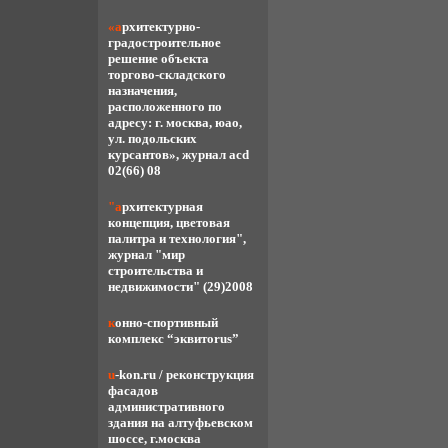
«архитектурно-
градостроительное
решение объекта
торгово-складского
назначения,
расположенного по
адресу: г. москва, юао,
ул. подольских
курсантов», журнал acd
02(66) 08
"архитектурная
концепция, цветовая
палитра и технология",
журнал "мир
строительства и
недвижимости" (29)2008
конно-спортивный
комплекс “эквитоrus”
u-kon.ru / реконструкция
фасадов
административного
здания на алтуфьевском
шоссе, г.москва