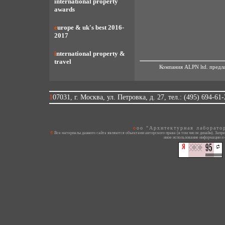
international property
awards
europe & uk's best 2016-
2017
international property &
travel
Компания ALPN ltd. предла
107031, г. Москва, ул. Петровка, д. 27, тел.: (495) 694-61
ooo "Архитектурная лаборато
© Все материалы данного сайта являются объектами авторского права (в том числе дизайн). Запрещается копирование, распространение (в том числе путем копирования на другие сайты и ресурсы в Интернете) или любое
иное использование информации и 