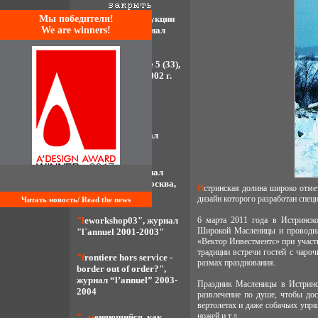
Mы победители!
"проект реконструкции
We are winners!
"сбербанка", журнал
«архитектура
строительство
дизайн»("асд"), № 5 (33),
москва, россия, 2002 г.
"береговая линия
москва-реки в
историческом
контексте", журнал
"асд" 2(36)2003
«город-сад», журнал
«асд», № 2 (36), москва,
Истринская долина широко отметила Масленицу и установила рекорд по сжиганию самого высокого Чучела Зимы,
россия, 2003 г.
дизайн которого разработан спе
Читать новость/ Read the news
"leworkshop03", журнал
6 марта 2011 года в Истринск
Широкой Масленицы и проводил
"l`annuel 2001-2003"
«Вектор Инвестментс» при участ
традиции встречи гостей с чароч
"frontiere hors service -
размах празднования.
border out of order?",
журнал “l’annuel” 2003-
Праздник Масленицы в Истринс
2004
развлечение по душе, чтобы дос
вертолетах и даже собачьих упря
ножей и т.д.
"...меняющийся, как