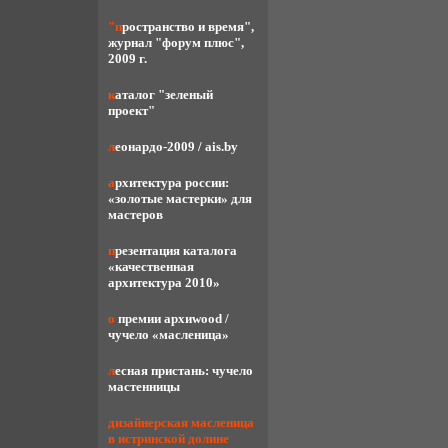
"пространство и время",
журнал "форум плюс",
2009 г.
каталог "зеленый
проект"
леонардо-2009 / ais.by
архитектура россии:
«золотые мастерки» для
мастеров
презентация каталога
«качественная
архитектура 2010»
о премии архиwood /
чучело «масленица»
лесная пристань: чучело
мастенницы
дизайнерская масленица
в истринской долине