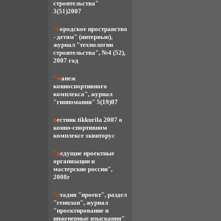
строительства"
3(51)2007
"городское пространство
- детям" (интервью),
журнал "технологии
строительства", №4 (52),
2007 год
"манеж
конноспортивного
комплекса", журнал
"гиппомания" 5(19)07
вестник tikkurila 2007 о
конно-спортивном
комплексе эквиторус
"ведущие проектные
организации и
мастерские россии",
2008г
"стадия "проект", раздел
"генплан", журнал
"проектирование и
инженерные изыскания"