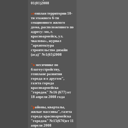
01(01)2008
«генплан территории 10-
ти этажного 6-ти
секционного жилого
дома, расположенного по
адресу: мо, г.
красноармейск, ул.
чкалова», журнал
"архитектура
строительство дизайн
(асд)" №1(65)2008
"о месячнике по
благоустройству,
генплане развития
города и о другом",
газета города
красноармейска
"городок" №16 (677) от
18 апреля 2008 года
"районы, кварталы,
жилые массивы", газета
города красноармейска
"городок" №15(676)от 11
апреля 2008