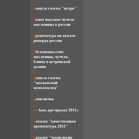
выпуск газеты "метро"
самое высокое чучело
масленицы в россии
архитектура на высоте
рекорда россии
обстановка.com:
масленица, чучело,
блины в истринской
долине
выпуск газеты
"московский
комсомолец"
дачи-ночка
«u-kon. арт-проект 2011»
каталог "качественная
архитектура 2011"
каталог "технологии