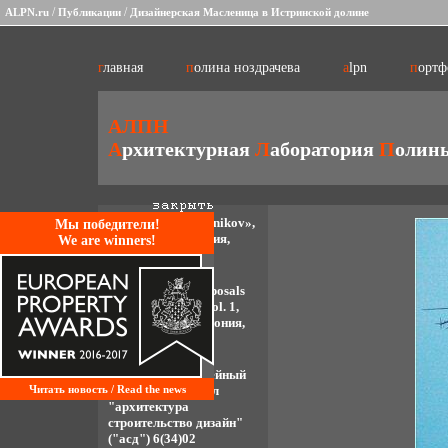
/
/
ALPN.ru
Публикации
Дизайнерская Масленица в Истринской долине
главная
полина ноздрачева
alpn
порт
АЛПН
А
рхитектурная
Л
аборатория
П
олин
«konstantin s. mel’nikov»,
Mы победители!
skira, милан, италия,
We are winners!
1999 г.
«kyoto vision. proposals
from the world», vol. 1,
каталог, киото, япония,
1999 г.
"наследие как идейный
Читать новость / Read the news
источник", журнал
"архитектура
строительство дизайн"
("асд") 6(34)02