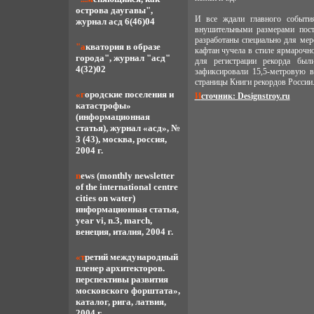
острова даугавы",
И все ждали главного событи
журнал асд 6(46)04
внушительными размерами пост
разработаны специально для ме
"акватория в образе
кафтан чучела в стиле ярмарочн
города", журнал "асд"
для регистрации рекорда был
4(32)02
зафиксировали 15,5-метровую 
страницы Книги рекордов России
«городские поселения и
Источник: Designstroy.ru
катастрофы»
(информационная
статья), журнал «асд», №
3 (43), москва, россия,
2004 г.
news (monthly newsletter
of the international centre
cities on water)
информационная статья,
year vi, n.3, march,
венеция, италия, 2004 г.
«третий международный
пленер архитекторов.
перспективы развития
московского форштата»,
каталог, рига, латвия,
2004 г.