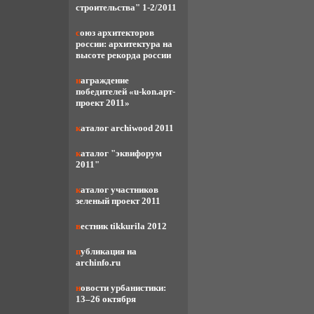
строительства" 1-2/2011
союз архитекторов
россии: архитектура на
высоте рекорда россии
награждение
победителей «u-kon.арт-
проект 2011»
каталог archiwood 2011
каталог "эквифорум
2011"
каталог участников
зеленый проект 2011
вестник tikkurila 2012
публикация на
archinfo.ru
новости урбанистики:
13–26 октября