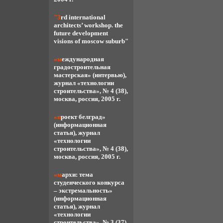
"3rd international
architects’ workshop. the
future development
visions of moscow suburb"
«международная
градостроительная
мастерская» (интервью),
журнал «технологии
строительства», № 4 (38),
москва, россия, 2005 г.
«проект белград»
(информационная
статья), журнал
«технологии
строительства», № 4 (38),
москва, россия, 2005 г.
«мархи: тема
студенческого конкурса
– экстремальность»
(информационная
статья), журнал
«технологии
строительства», № 3 (37),