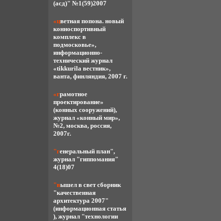
(асд)" №1(59)2007
«цветная попона. новый
конноспортивный
комплекс в
подмосковье»,
информационно-
технический журнал
«tikkurila вестник»,
ванта, финляндия, 2007 г.
«грамотное
проектирование»
(конных сооружений),
журнал «конный мир»,
№2, москва, россия,
2007г.
"генеральный план",
журнал "гиппомания"
4(18)07
"вышел в свет сборник
"качественная
архитектура 2007"
(информационная статья
), журнал "технологии