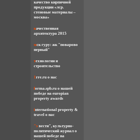
качество кирпичной
продукции «лср.
стеновые материалы –
москва»
качественная
архитектура 2015
мск гуру: жк "поварово
первый"
технологии и
строительство
1rre.ru о нас
forma.spb.ru о нашей
победе на europian
property awards
international property &
travel о нас
"э вести", культурно-
политический журнал о
нашей победе на